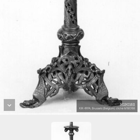
M190168
KIK-IRPA, Brussels (Belgium), cliché M190168