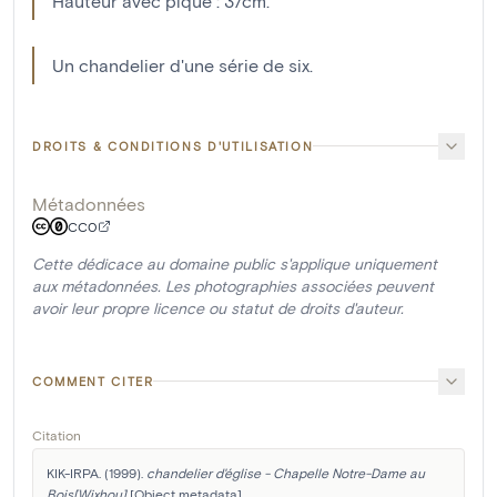
Hauteur avec pique : 37cm.
Un chandelier d'une série de six.
DROITS & CONDITIONS D'UTILISATION
Métadonnées
CC0
Cette dédicace au domaine public s'applique uniquement
aux métadonnées. Les photographies associées peuvent
avoir leur propre licence ou statut de droits d'auteur.
COMMENT CITER
Citation
KIK-IRPA. (1999). 
chandelier d'église - Chapelle Notre-Dame au 
Bois[Wixhou]
 [Object metadata]. 