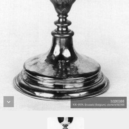
M190166
KIK-IRPA, Brussels (Belgium), cliché M190166