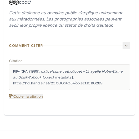
CC0
Cette dédicace au domaine public s'applique uniquement
aux métadonnées. Les photographies associées peuvent
avoir leur propre licence ou statut de droits d'auteur.
COMMENT CITER
Citation
KIK-IRPA. (1999). 
calice[culte catholique] - Chapelle Notre-Dame 
au Bois[Wixhou]
 [Object metadata]. 
https://hdl.handle.net/20.500.14037/object.10110289
Copier la citation