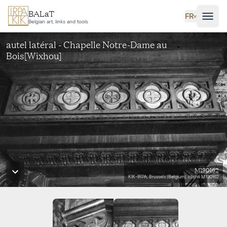
Aller au contenu principal
BALaT
FR
˅
Belgian art, links and tools
autel latéral - Chapelle Notre-Dame au
Bois[Wixhou]
M190162
KIK-IRPA, Brussels (Belgium), cliché M190162