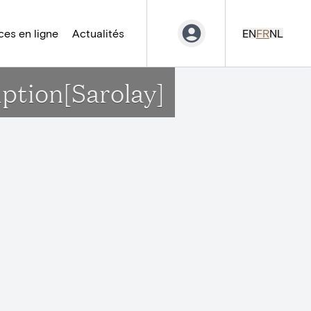
es en ligne
Actualités
EN
FR
NL
ption[Sarolay]