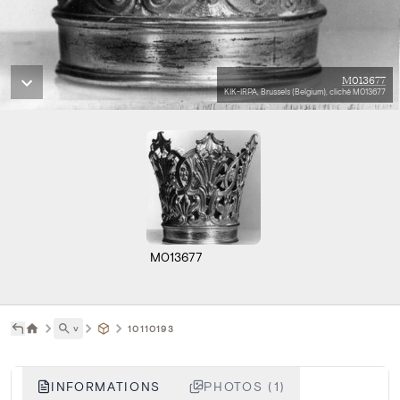
M013677
KIK-IRPA, Brussels (Belgium), cliché M013677
M013677
˅
10110193
INFORMATIONS
PHOTOS (1)