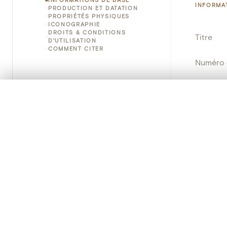
INFORMA
PRODUCTION ET DATATION
PROPRIÉTÉS PHYSIQUES
ICONOGRAPHIE
DROITS & CONDITIONS
Titre
D'UTILISATION
COMMENT CITER
Numéro 
Instituti
0/50 photos
SÉLECTION À COMPARER
Lieu
Alignez vos images pour les comparer côte à cô
Vous pouvez rouvrir cette sélection à tout moment via « 
Nom d'o
Votre sélection à comparer es
École/St
Tout effacer
Persisten