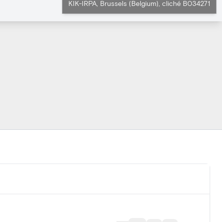
KIK-IRPA, Brussels (Belgium), cliché B034271