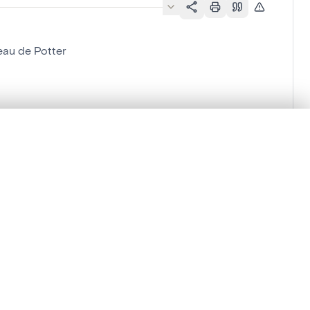
eau de Potter
lacement synchronisés.
ages de détail pour commencer.
Comparer dans la visionneuse avancée