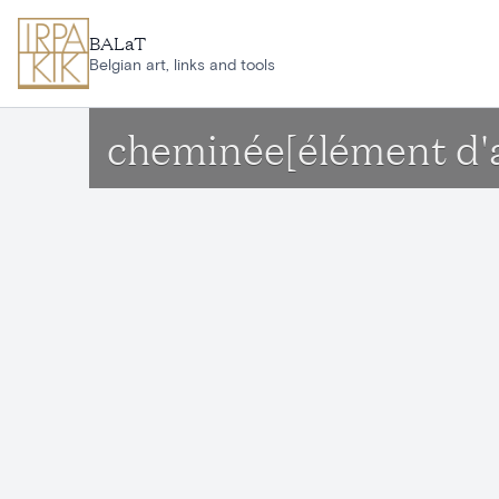
Aller au contenu principal
BALaT
Belgian art, links and tools
cheminée[élément d'a