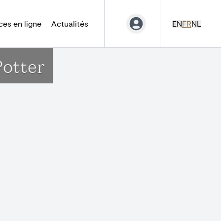
es en ligne
Actualités
EN
FR
NL
Potter