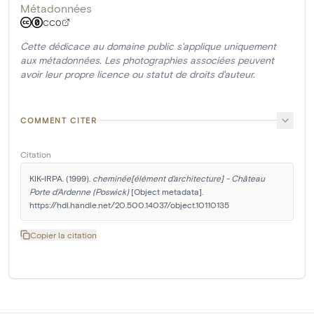
Métadonnées
CC0
Cette dédicace au domaine public s'applique uniquement
aux métadonnées. Les photographies associées peuvent
avoir leur propre licence ou statut de droits d'auteur.
COMMENT CITER
Citation
KIK-IRPA. (1999). 
cheminée[élément d'architecture] - Château 
Porte d'Ardenne (Poswick)
 [Object metadata]. 
https://hdl.handle.net/20.500.14037/object.10110135
Copier la citation