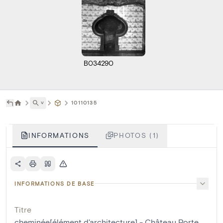
B034290
˅
10110135
INFORMATIONS
PHOTOS (1)
INFORMATIONS DE BASE
Titre
cheminée[élément d'architecture] - Château Porte