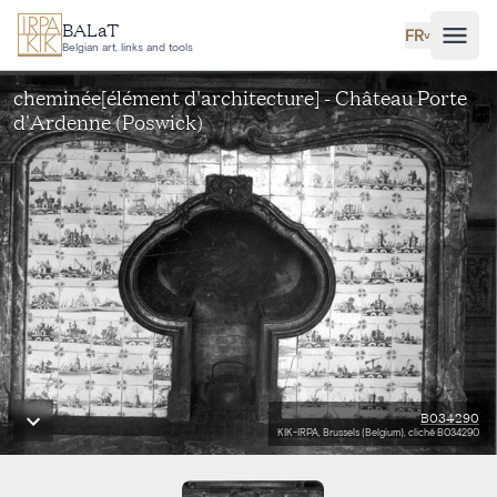
Aller au contenu principal
BALaT
FR
˅
Belgian art, links and tools
cheminée[élément d'architecture] - Château Porte
d'Ardenne (Poswick)
B034290
KIK-IRPA, Brussels (Belgium), cliché B034290