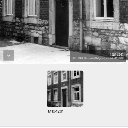
M154261
KIK-IRPA, Brussels (Belgium), cliché M154261
M154261