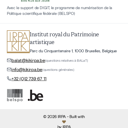
Avec le support de DIGIT, le programme de numérisation de la
Politique scientifique fédérale (BELSPO)
Institut royal du Patrimoine
artistique
Parc du Cinquantenaire 1, 1000 Bruxelles, Belgique
balat@kikirpa.be
(questions relatives à BALaT)
info@kikirpa.be
(questions générales)
+32 (0)2 739 67 11
©
2026
IRPA
- Built with
by
IRPA