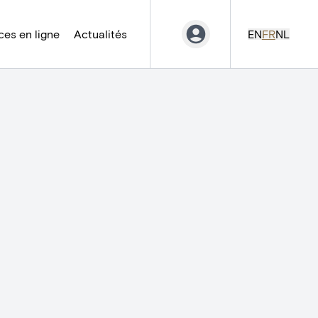
es en ligne
Actualités
EN
FR
NL