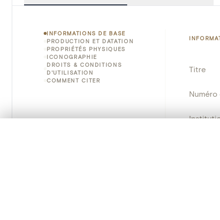
INFORMATIONS DE BASE
INFORMA
PRODUCTION ET DATATION
PROPRIÉTÉS PHYSIQUES
ICONOGRAPHIE
DROITS & CONDITIONS
Titre
D'UTILISATION
COMMENT CITER
Numéro 
Instituti
0/50 photos
SÉLECTION À COMPARER
Lieu
Alignez vos images pour les comparer côte à cô
Vous pouvez rouvrir cette sélection à tout moment via « 
Nom d'o
Votre sélection à comparer es
Persisten
Tout effacer