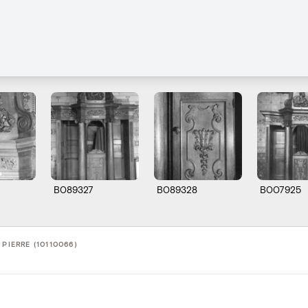
B089327
B089328
B007925
 PIERRE (10110066)