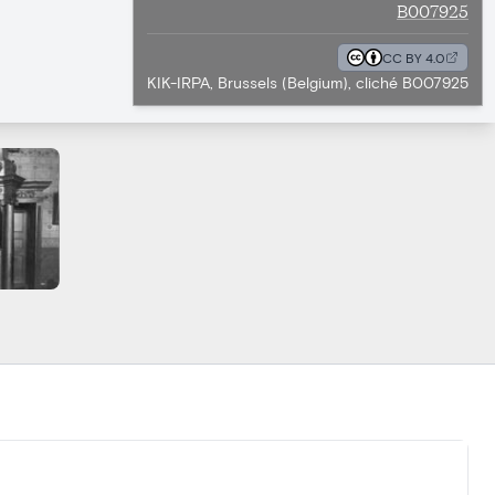
B007925
CC BY 4.0
KIK-IRPA, Brussels (Belgium), cliché B007925