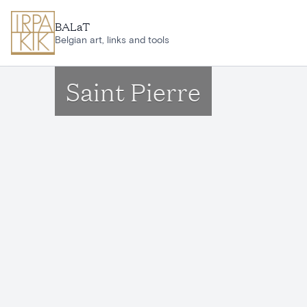
Aller au contenu principal
BALaT
Belgian art, links and tools
Saint Pierre