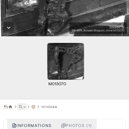
M013070
KIK-IRPA, Brussels (Belgium), cliché M013070
M013070
˅
10110049
INFORMATIONS
PHOTOS (1)