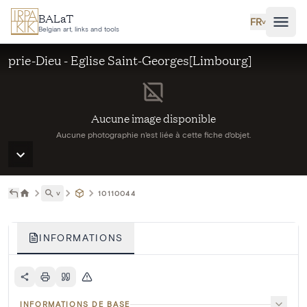
Aller au contenu principal
BALaT
FR
˅
Belgian art, links and tools
prie-Dieu - Eglise Saint-Georges[Limbourg]
Aucune image disponible
Aucune photographie n'est liée à cette fiche d'objet.
˅
10110044
INFORMATIONS
INFORMATIONS DE BASE