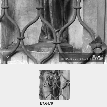
B156478
KIK-IRPA, Brussels (Belgium), cliché B156478
B156478