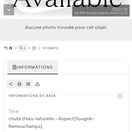
CO.IV.23
KIK-IRPA, Brussels (Belgium), cliché CO.IV.23
Aucune photo trouvée pour cet objet.
˅
10109872
INFORMATIONS
INFORMATIONS DE BASE
Titre
chute d'eau naturelle - Aspect[Sougné-
Remouchamps]