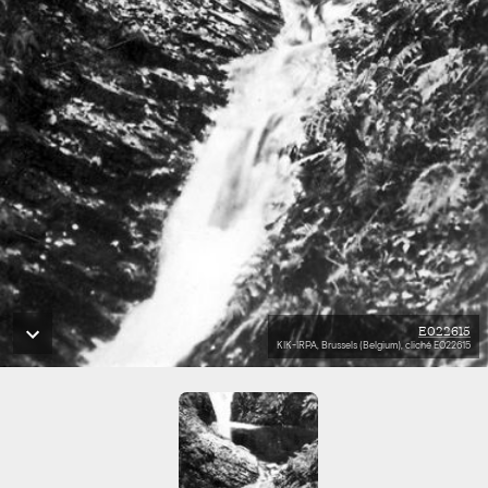
E022615
KIK-IRPA, Brussels (Belgium), cliché E022615