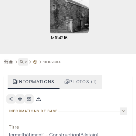
M154216
˅
10109804
INFORMATIONS
PHOTOS (1)
INFORMATIONS DE BASE
Titre
ferme[bâtiment] - Construction[Bilstain]