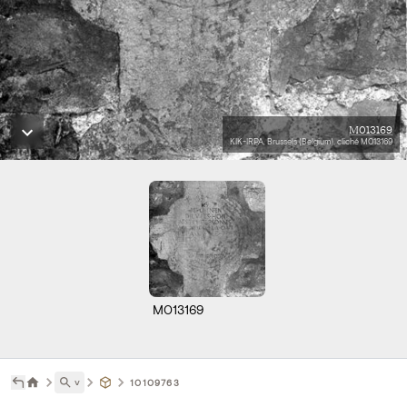
M013169
KIK-IRPA, Brussels (Belgium), cliché M013169
M013169
˅
10109763