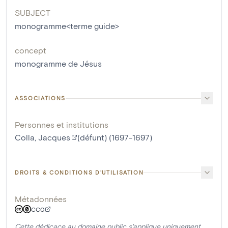
SUBJECT
monogramme<terme guide>
concept
monogramme de Jésus
ASSOCIATIONS
Personnes et institutions
Colla, Jacques
(défunt) (1697-1697)
DROITS & CONDITIONS D'UTILISATION
Métadonnées
CC0
Cette dédicace au domaine public s'applique uniquement