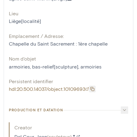
Lieu
Liège[localité]
Emplacement / Adresse:
Chapelle du Saint Sacrement : 1ère chapelle
Nom d'objet
armoiries
,
bas-relief[sculpture]
,
armoiries
Persistent identifier
hdl:20.500.14037/object.10109693
PRODUCTION ET DATATION
Creator
Del Cour, Jean
(
sculpteur
)