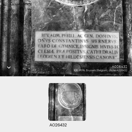
A026432
KIK-IRPA, Brussels (Belgium), cliché A026432
A026432