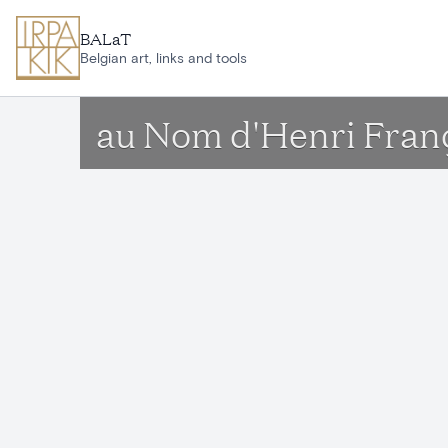
Aller au contenu principal
BALaT
Belgian art, links and tools
au Nom d'Henri Franç