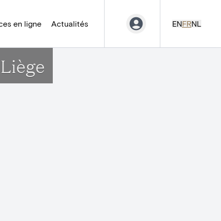
es en ligne
Actualités
EN
FR
NL
 Liège