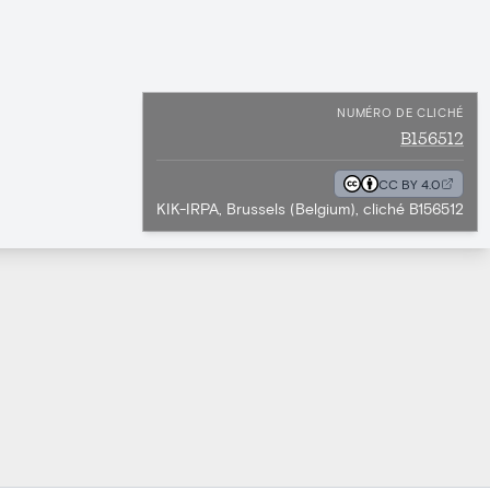
NUMÉRO DE CLICHÉ
B156512
CC BY 4.0
KIK-IRPA, Brussels (Belgium), cliché B156512