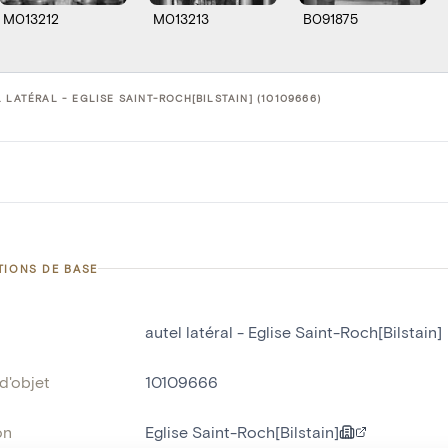
M013212
M013213
B091875
 LATÉRAL - EGLISE SAINT-ROCH[BILSTAIN] (10109666)
TIONS DE BASE
autel latéral - Eglise Saint-Roch[Bilstain]
d'objet
10109666
on
Eglise Saint-Roch[Bilstain]