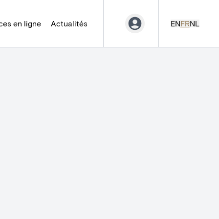
es en ligne
Actualités
EN
FR
NL