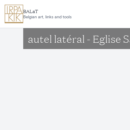
Aller au contenu principal
BALaT
Belgian art, links and tools
autel latéral - Eglise