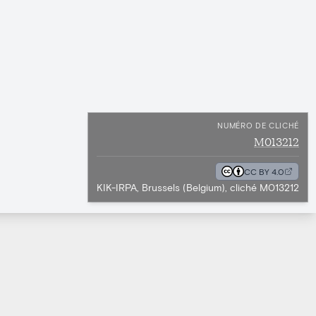
NUMÉRO DE CLICHÉ
M013212
CC BY 4.0
KIK-IRPA, Brussels (Belgium), cliché M013212