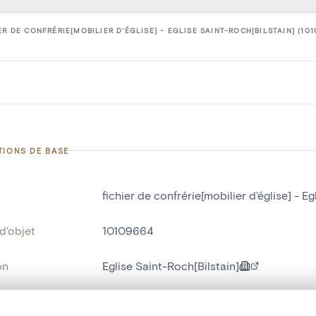
ER DE CONFRÉRIE[MOBILIER D'ÉGLISE] - EGLISE SAINT-ROCH[BILSTAIN] (101
TIONS DE BASE
fichier de confrérie[mobilier d'église] - E
d'objet
10109664
on
Eglise Saint-Roch[Bilstain]
Bilstain