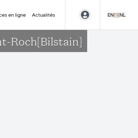
es en ligne
Actualités
EN
FR
NL
int-Roch[Bilstain]