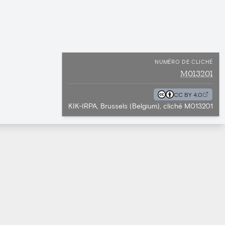
NUMÉRO DE CLICHÉ
M013201
CC BY 4.0
KIK-IRPA, Brussels (Belgium), cliché M013201