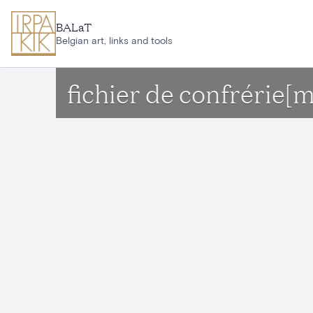
Aller au contenu principal
BALaT
Belgian art, links and tools
fichier de confrérie[m