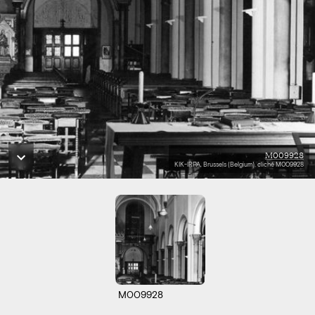
M009928
KIK-IRPA, Brussels (Belgium), cliché M009928
M009928