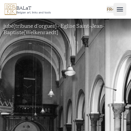
Aller au contenu principal
BALaT
FR
˅
Belgian art, links and tools
jubé[tribune d'orgues] - Eglise Saint-Jean-
Baptiste[Welkenraedt]