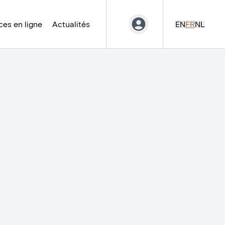
es en ligne
Actualités
EN
FR
NL