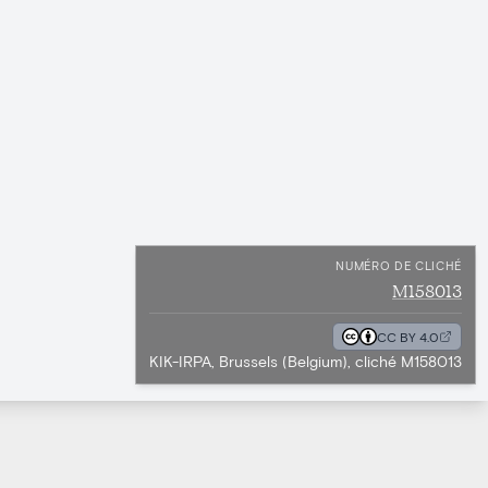
NUMÉRO DE CLICHÉ
M158013
CC BY 4.0
KIK-IRPA, Brussels (Belgium), cliché M158013