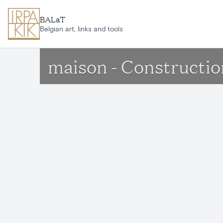
Aller au contenu principal
BALaT
Belgian art, links and tools
maison - Constructio