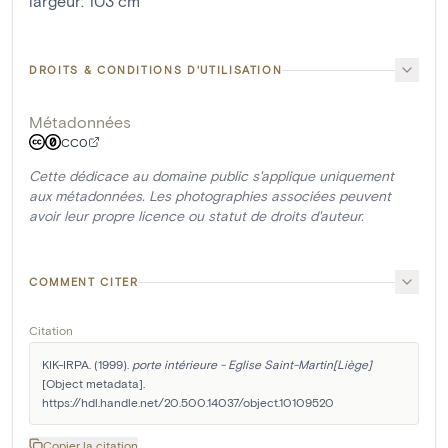
largeur
:
103
cm
DROITS & CONDITIONS D'UTILISATION
Métadonnées
CC0
Cette dédicace au domaine public s'applique uniquement
aux métadonnées. Les photographies associées peuvent
avoir leur propre licence ou statut de droits d'auteur.
COMMENT CITER
Citation
KIK-IRPA. (1999). 
porte intérieure - Eglise Saint-Martin[Liège]
[Object metadata]. 
https://hdl.handle.net/20.500.14037/object.10109520
Copier la citation