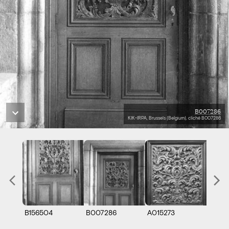
B007286
KIK-IRPA, Brussels (Belgium), cliché B007286
B156504
B007286
A015273