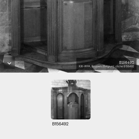
B156492
KIK-IRPA, Brussels (Belgium), cliché B156492
B156492