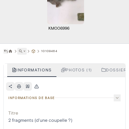
KM006996
˅
10109464
INFORMATIONS
PHOTOS (1)
DOSSIERS
INFORMATIONS DE BASE
Titre
2 fragments (d'une coupelle ?)