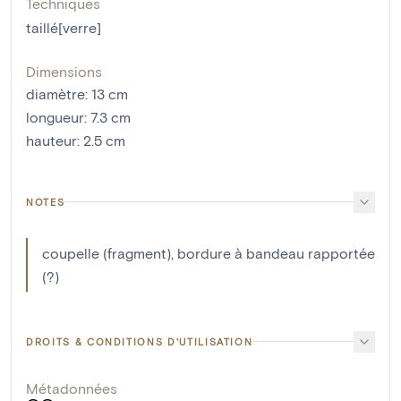
Techniques
taillé[verre]
Dimensions
diamètre
:
13
cm
longueur
:
7.3
cm
hauteur
:
2.5
cm
NOTES
coupelle (fragment), bordure à bandeau rapportée
(?)
DROITS & CONDITIONS D'UTILISATION
Métadonnées