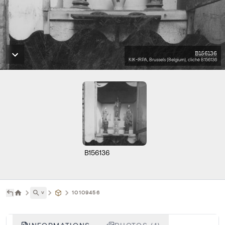
B156136
KIK-IRPA, Brussels (Belgium), cliché B156136
B156136
˅
10109456