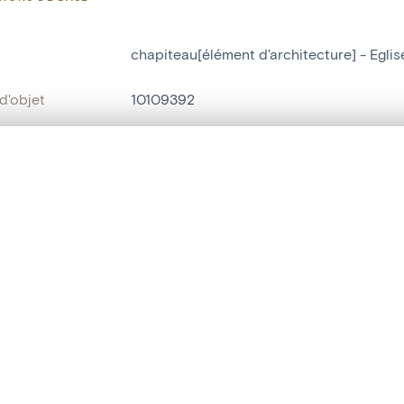
chapiteau[élément d'architecture] - Eglis
d'objet
10109392
on
Eglise Saint-Martin[Liège]
te, en superposition ou avec un rideau coulissant — avec zoom et dép
Liège[localité]
Ma sélection » dans le menu.
ment /
Bas-côté Nord de la nef : 2ième colonne
t vide. Ajoutez des photos depuis les résultats de recherche ou les p
:
bjet
chapiteau[élément d'architecture]
t identifier
hdl:20.500.14037/object.10109392