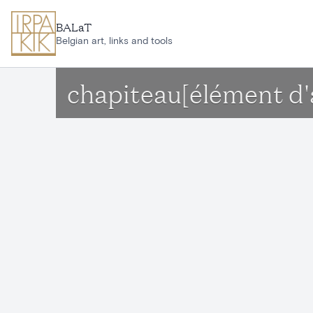
Aller au contenu principal
BALaT
Belgian art, links and tools
chapiteau[élément d'a