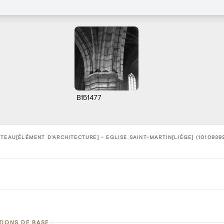
B151477
TEAU[ÉLÉMENT D'ARCHITECTURE] - EGLISE SAINT-MARTIN[LIÈGE] (1010939
TIONS DE BASE