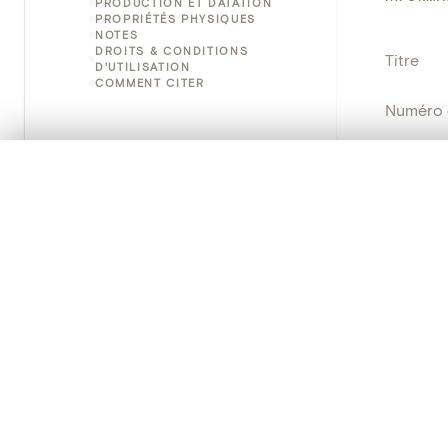
PRODUCTION ET DATATION
PROPRIÉTÉS PHYSIQUES
NOTES
DROITS & CONDITIONS
Titre
D'UTILISATION
COMMENT CITER
Numéro 
Instituti
0/50 photos
SÉLECTION À COMPARER
Alignez vos images pour les comparer côte à cô
Lieu
Vous pouvez rouvrir cette sélection à tout moment via « 
Emplace
Votre sélection à comparer es
Adresse
Nom d'o
Tout effacer
Persisten