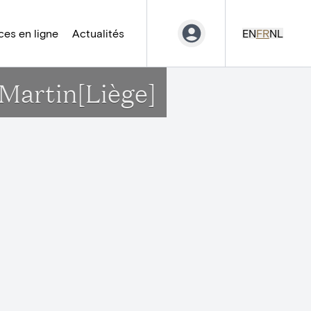
es en ligne
Actualités
EN
FR
NL
-Martin[Liège]