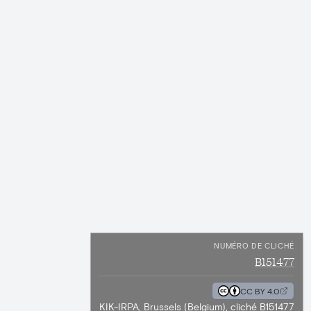
NUMÉRO DE CLICHÉ
B151477
CC BY 4.0
KIK-IRPA, Brussels (Belgium), cliché B151477