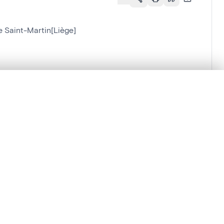
e Saint-Martin[Liège]
lacement synchronisés.
ages de détail pour commencer.
Comparer dans la visionneuse avancée