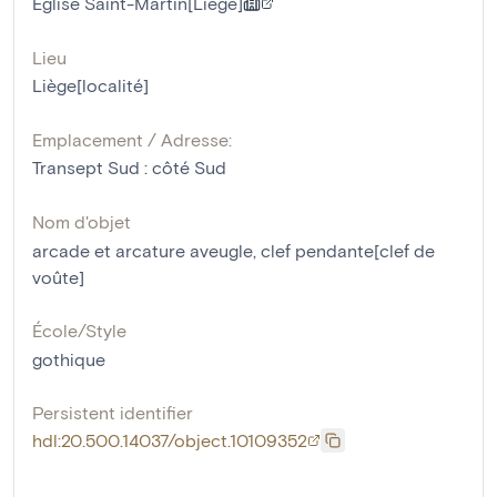
Eglise Saint-Martin[Liège]
Lieu
Liège[localité]
Emplacement / Adresse:
Transept Sud : côté Sud
Nom d'objet
arcade et arcature aveugle
,
clef pendante[clef de
voûte]
École/Style
gothique
Persistent identifier
hdl:20.500.14037/object.10109352