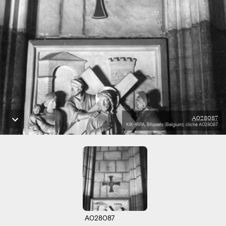
A028087
KIK-IRPA, Brussels (Belgium), cliché A028087
A028087