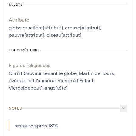
SUJETS
Attribute
globe crucifère[attribut]
,
crosse[attribut]
,
pauvre[attribut]
,
oiseau[attribut]
FOI CHRÉTIENNE
Figures religieuses
Christ Sauveur tenant le globe
,
Martin de Tours,
évêque, fait l'aumône
,
Vierge à l'Enfant
,
Vierge[debout]
,
ange[tête]
NOTES
restauré après 1892