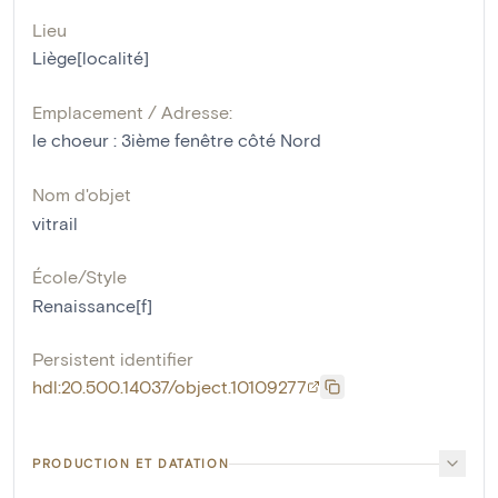
Lieu
Liège[localité]
Emplacement / Adresse:
le choeur : 3ième fenêtre côté Nord
Nom d'objet
vitrail
École/Style
Renaissance[f]
Persistent identifier
hdl:20.500.14037/object.10109277
PRODUCTION ET DATATION