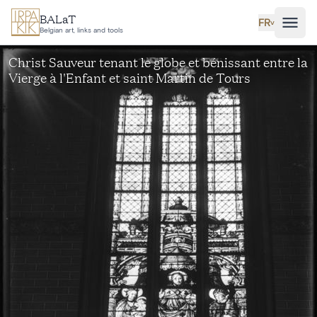
Aller au contenu principal
BALaT
FR
˅
Belgian art, links and tools
Christ Sauveur tenant le globe et bénissant entre la
Vierge à l'Enfant et saint Martin de Tours