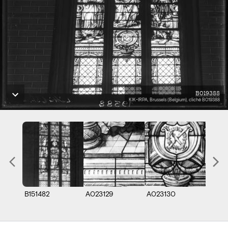
B019388
KIK-IRPA, Brussels (Belgium), cliché B019388
B151482
A023129
A023130
A0231