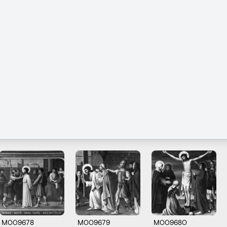
M009678
M009679
M009680