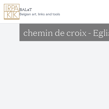
Aller au contenu principal
BALaT
Belgian art, links and tools
chemin de croix - Eg