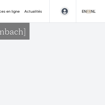
es en ligne
Actualités
EN
FR
NL
embach]