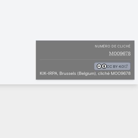
NUMÉRO DE CLICHÉ
M009678
CC BY 4.0
KIK-IRPA, Brussels (Belgium), cliché M009678