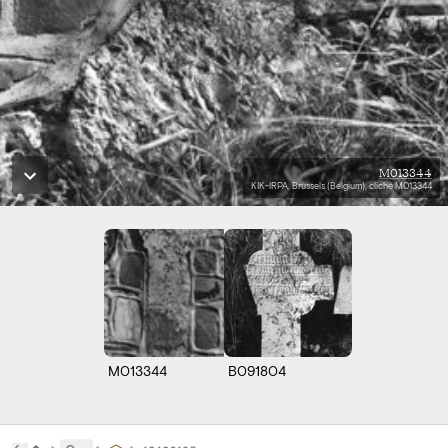
M013344
KIK-IRPA, Brussels (Belgium), cliché M013344
M013344
B091804