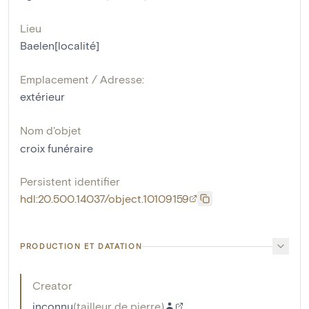
Lieu
Baelen[localité]
Emplacement / Adresse:
extérieur
Nom d'objet
croix funéraire
Persistent identifier
hdl:20.500.14037/object.10109159
PRODUCTION ET DATATION
Creator
inconnu
(
tailleur de pierre
)