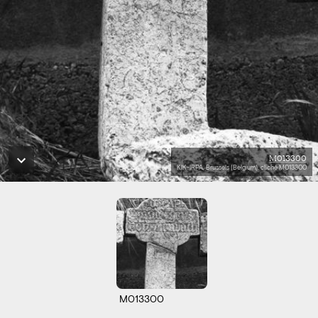
M013300
KIK-IRPA, Brussels (Belgium), cliché M013300
M013300