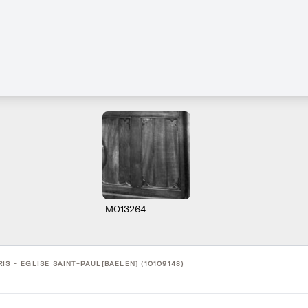
M013264
IS - EGLISE SAINT-PAUL[BAELEN] (10109148)