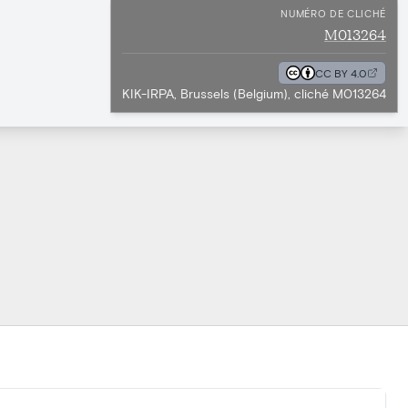
NUMÉRO DE CLICHÉ
M013264
CC BY 4.0
KIK-IRPA, Brussels (Belgium), cliché M013264