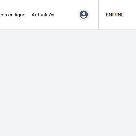
es en ligne
Actualités
EN
FR
NL