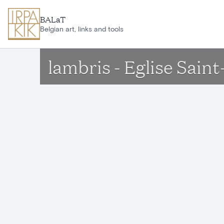
Aller au contenu principal
BALaT
Belgian art, links and tools
lambris - Eglise Sain