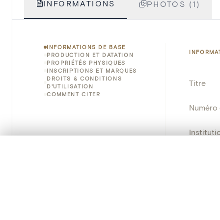
INFORMATIONS
PHOTOS (1)
INFORMATIONS DE BASE
INFORMA
PRODUCTION ET DATATION
PROPRIÉTÉS PHYSIQUES
INSCRIPTIONS ET MARQUES
DROITS & CONDITIONS
Titre
D'UTILISATION
COMMENT CITER
Numéro 
Instituti
0/50 photos
SÉLECTION À COMPARER
Lieu
Alignez vos images pour les comparer côte à cô
Vous pouvez rouvrir cette sélection à tout moment via « 
Emplace
Adresse
Votre sélection à comparer es
Nom d'o