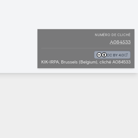
NUMÉRO DE CLICHÉ
A084533
CC BY 4.0
KIK-IRPA, Brussels (Belgium), cliché A084533