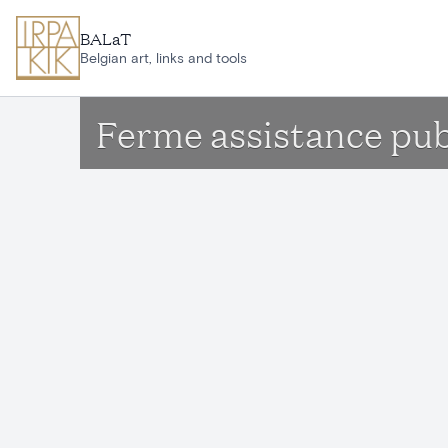
Aller au contenu principal
BALaT
Belgian art, links and tools
Ferme assistance pub