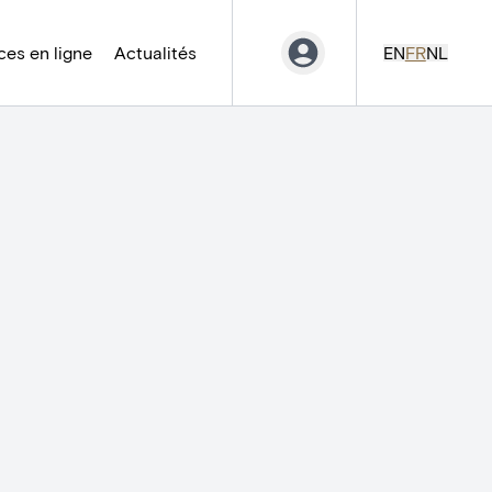
es en ligne
Actualités
EN
FR
NL