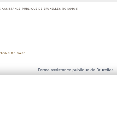
 ASSISTANCE PUBLIQUE DE BRUXELLES (10109108)
TIONS DE BASE
Ferme assistance publique de Bruxelles
d'objet
10109108
te, en superposition ou avec un rideau coulissant — avec zoom et dép
on
Construction[My]
Ma sélection » dans le menu.
My
t vide. Ajoutez des photos depuis les résultats de recherche ou les p