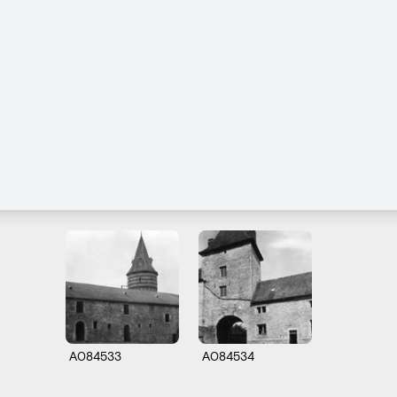
A084533
A084534