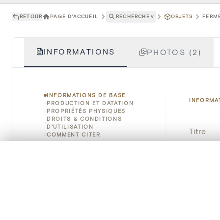
RETOUR
PAGE D'ACCUEIL
RECHERCHE
˅
OBJETS
FERME
INFORMATIONS
PHOTOS (2)
INFORMATIONS DE BASE
INFORMA
PRODUCTION ET DATATION
PROPRIÉTÉS PHYSIQUES
DROITS & CONDITIONS
D'UTILISATION
Titre
COMMENT CITER
Numéro 
0/50 photos
SÉLECTION À COMPARER
Alignez vos images pour les comparer côte à cô
Instituti
Vous pouvez rouvrir cette sélection à tout moment via « 
Lieu
Votre sélection à comparer es