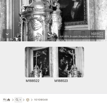
M188522
KIK-IRPA, Brussels (Belgium), cliché M188522
M188522
M188523
˅
10109048