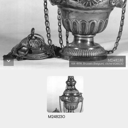
M248230
KIK-IRPA, Brussels (Belgium), cliché M248230
M248230