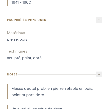
1841 - 1860
PROPRIÉTÉS PHYSIQUES
Matériaux
pierre
,
bois
Techniques
sculpté
,
peint
,
doré
NOTES
Masse d'autel prob. en pierre, retable en bois,
peint et part. doré.
Un autel d'une série de deux.