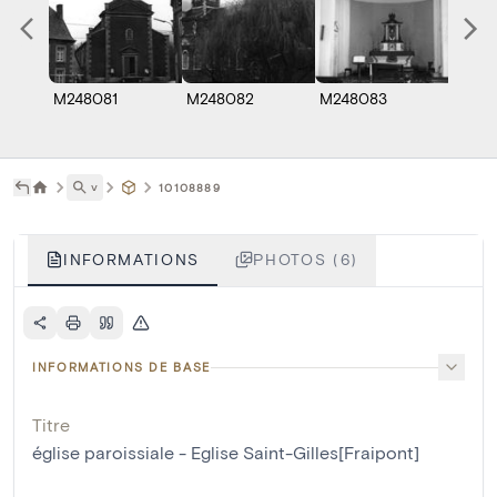
M248081
M248082
M248083
M248
˅
10108889
INFORMATIONS
PHOTOS (6)
INFORMATIONS DE BASE
Titre
église paroissiale - Eglise Saint-Gilles[Fraipont]