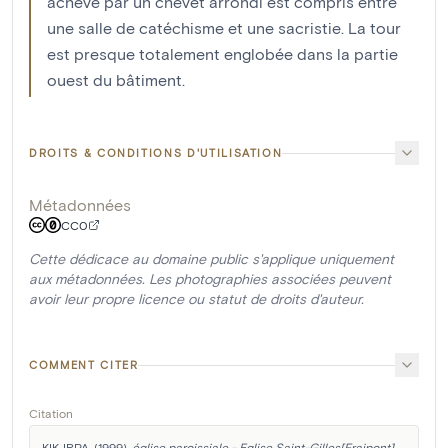
achevé par un chevet arrondi est compris entre
une salle de catéchisme et une sacristie. La tour
est presque totalement englobée dans la partie
ouest du bâtiment.
DROITS & CONDITIONS D'UTILISATION
Métadonnées
CC0
Cette dédicace au domaine public s'applique uniquement
aux métadonnées. Les photographies associées peuvent
avoir leur propre licence ou statut de droits d'auteur.
COMMENT CITER
Citation
KIK-IRPA. (1999). 
église paroissiale - Eglise Saint-Gilles[Fraipont]