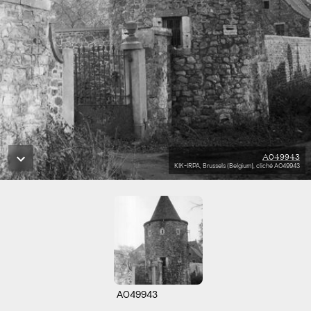
A049943
KIK-IRPA, Brussels (Belgium), cliché A049943
A049943