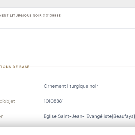
ENT LITURGIQUE NOIR (10108881)
TIONS DE BASE
Ornement liturgique noir
d'objet
10108881
on
Eglise Saint-Jean-l'Evangéliste[Beaufays]
Beaufays