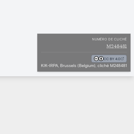
NUMÉRO DE CLICHÉ
M248481
CC BY 4.0
KIK-IRPA, Brussels (Belgium), cliché M248481