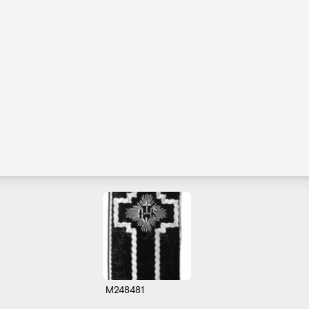
M248481