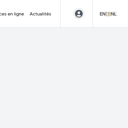
es en ligne
Actualités
EN
FR
NL