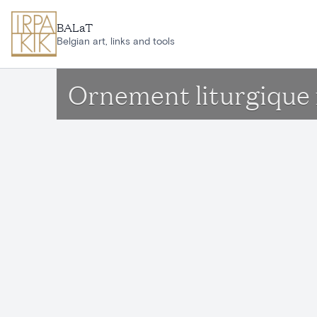
Aller au contenu principal
BALaT
Belgian art, links and tools
Ornement liturgique 