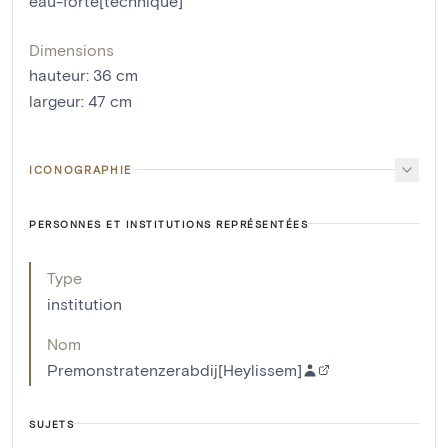
eau-forte[technique]
Dimensions
hauteur
:
36
cm
largeur
:
47
cm
ICONOGRAPHIE
PERSONNES ET INSTITUTIONS REPRÉSENTÉES
Type
institution
Nom
Premonstratenzerabdij[Heylissem]
SUJETS