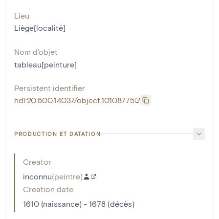
Lieu
Liège[localité]
Nom d'objet
tableau[peinture]
Persistent identifier
hdl:20.500.14037/object.10108775
PRODUCTION ET DATATION
Creator
inconnu
(
peintre
)
Creation date
1610 (naissance) - 1678 (décès)