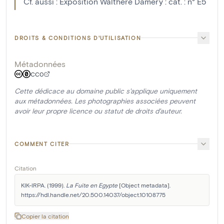
Cf. aussi : Exposition Walthère Damery : cat. : n° E5
DROITS & CONDITIONS D'UTILISATION
Métadonnées
CC0
Cette dédicace au domaine public s'applique uniquement
aux métadonnées. Les photographies associées peuvent
avoir leur propre licence ou statut de droits d'auteur.
COMMENT CITER
Citation
KIK-IRPA. (1999). 
La Fuite en Egypte
 [Object metadata]. 
https://hdl.handle.net/20.500.14037/object.10108775
Copier la citation