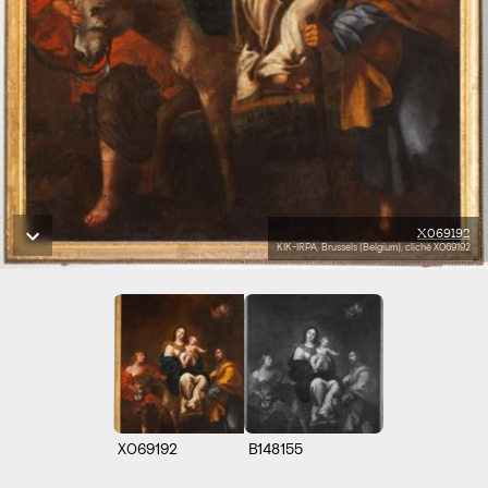
X069192
KIK-IRPA, Brussels (Belgium), cliché X069192
X069192
B148155