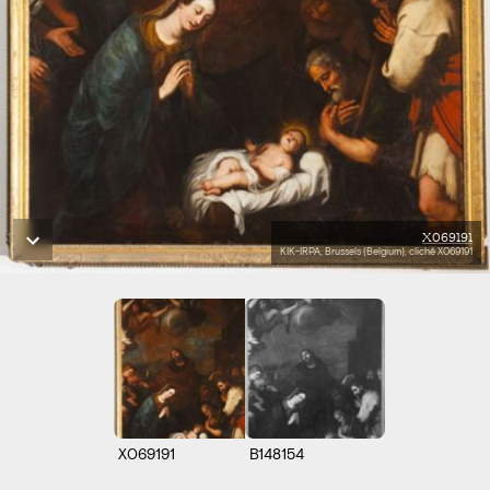
X069191
KIK-IRPA, Brussels (Belgium), cliché X069191
X069191
B148154