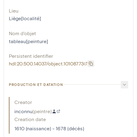
Lieu
Liège[localité]
Nom d'objet
tableau[peinture]
Persistent identifier
hdl:20.500.14037/object.10108773
PRODUCTION ET DATATION
Creator
inconnu
(
peintre
)
Creation date
1610 (naissance) - 1678 (décès)