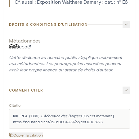
Cf. aussi : Exposition Walthère Damery : cat. : n° E6
DROITS & CONDITIONS D'UTILISATION
Métadonnées
CC0
Cette dédicace au domaine public s'applique uniquement
aux métadonnées. Les photographies associées peuvent
avoir leur propre licence ou statut de droits d'auteur.
COMMENT CITER
Citation
KIK-IRPA. (1999). 
L'Adoration des Bergers
 [Object metadata]. 
https://hdl.handle.net/20.500.14037/object.10108773
Copier la citation