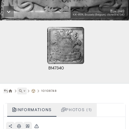
B147340
KIK-IRPA, Brussels (Belgium), cliché B147340
B147340
˅
10108748
INFORMATIONS
PHOTOS (1)