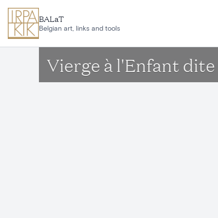
Aller au contenu principal
BALaT
Belgian art, links and tools
Vierge à l'Enfant di