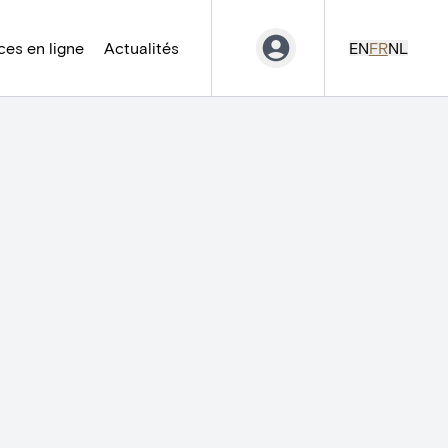
es en ligne
Actualités
EN
FR
NL