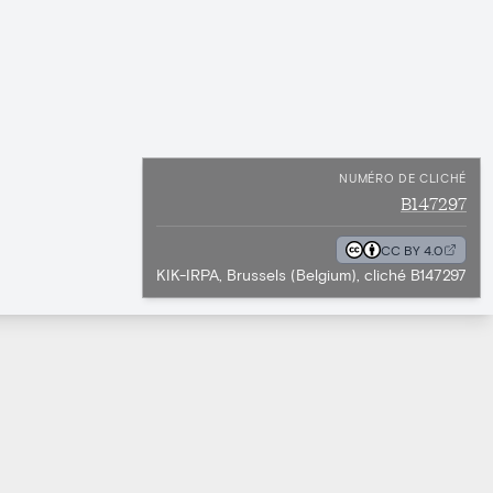
NUMÉRO DE CLICHÉ
B147297
CC BY 4.0
KIK-IRPA, Brussels (Belgium), cliché B147297