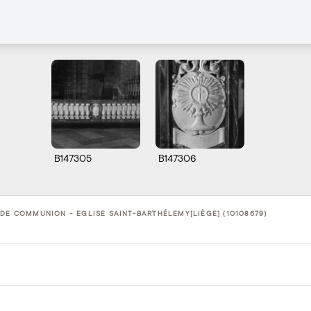
B147305
B147306
DE COMMUNION - EGLISE SAINT-BARTHÉLEMY[LIÈGE] (10108679)