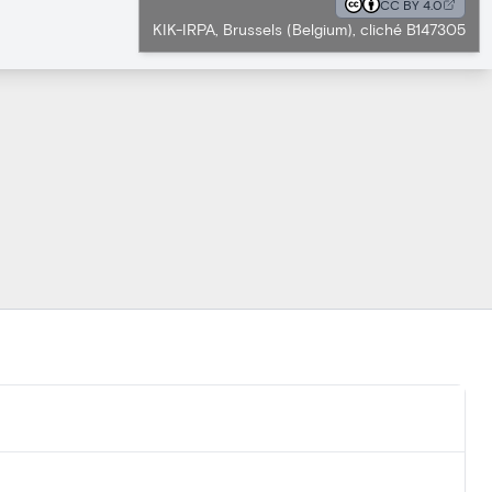
CC BY 4.0
KIK-IRPA, Brussels (Belgium), cliché B147305