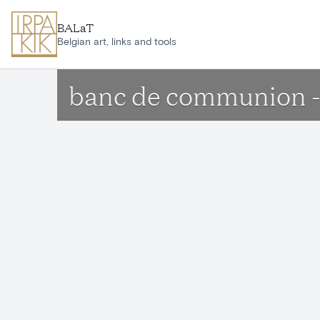
Aller au contenu principal
BALaT
Belgian art, links and tools
banc de communion - 