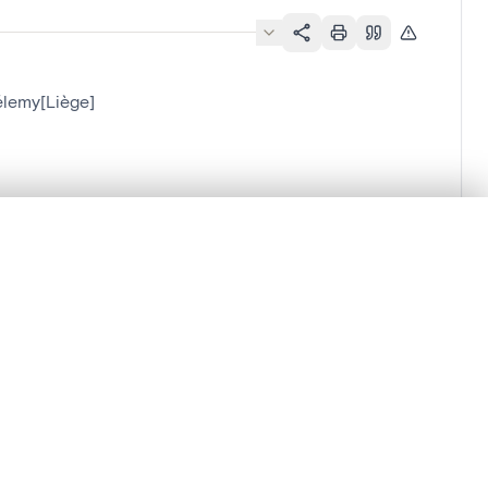
élemy[Liège]
lacement synchronisés.
ages de détail pour commencer.
Comparer dans la visionneuse avancée