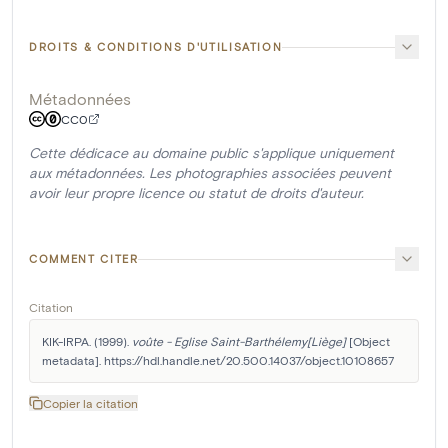
DROITS & CONDITIONS D'UTILISATION
Métadonnées
CC0
Cette dédicace au domaine public s'applique uniquement
aux métadonnées. Les photographies associées peuvent
avoir leur propre licence ou statut de droits d'auteur.
COMMENT CITER
Citation
KIK-IRPA. (1999). 
voûte - Eglise Saint-Barthélemy[Liège]
 [Object 
metadata]. https://hdl.handle.net/20.500.14037/object.10108657
Copier la citation