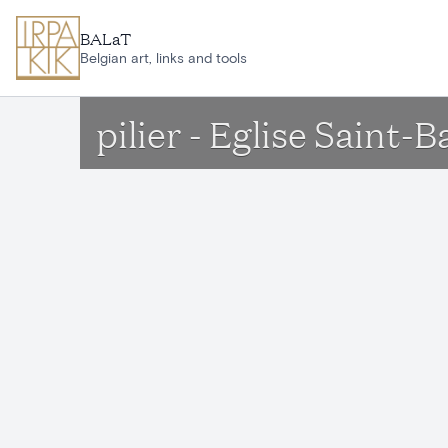
Aller au contenu principal
BALaT
Belgian art, links and tools
pilier - Eglise Saint-