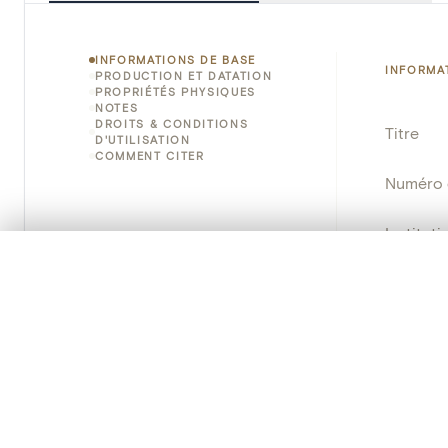
INFORMATIONS DE BASE
INFORMA
PRODUCTION ET DATATION
PROPRIÉTÉS PHYSIQUES
NOTES
DROITS & CONDITIONS
Titre
D'UTILISATION
COMMENT CITER
Numéro 
Instituti
0/50 photos
SÉLECTION À COMPARER
Lieu
Alignez vos images pour les comparer côte à cô
Vous pouvez rouvrir cette sélection à tout moment via « 
Emplace
Adresse
Votre sélection à comparer es
Nom d'o
Tout effacer