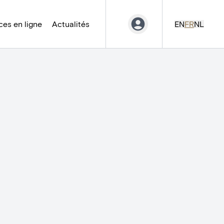
es en ligne
Actualités
EN
FR
NL