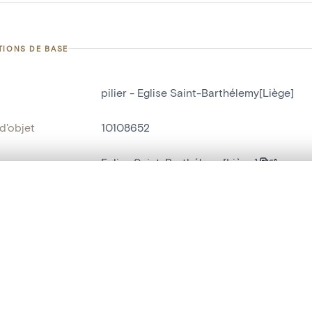
TIONS DE BASE
pilier - Eglise Saint-Barthélemy[Liège]
d'objet
10108652
on
Eglise Saint-Barthélemy[Liège]
Liège[localité]
te, en superposition ou avec un rideau coulissant — avec zoom et dép
Ma sélection » dans le menu.
ment /
extrémité Ouest des nefs
:
t vide. Ajoutez des photos depuis les résultats de recherche ou les p
bjet
pilier