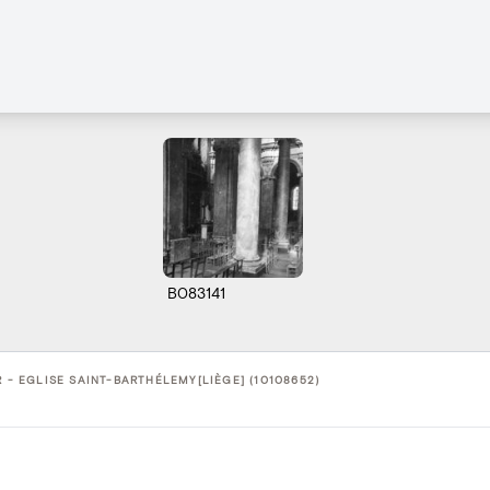
B083141
R - EGLISE SAINT-BARTHÉLEMY[LIÈGE] (10108652)