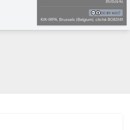
B083141
CC BY 4.0
KIK-IRPA, Brussels (Belgium), cliché B083141