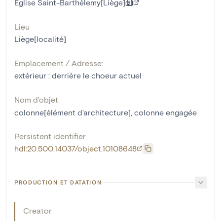
Eglise Saint-Barthélemy[Liège]
Lieu
Liège[localité]
Emplacement / Adresse:
extérieur : derrière le choeur actuel
Nom d'objet
colonne[élément d'architecture]
,
colonne engagée
Persistent identifier
hdl:20.500.14037/object.10108648
PRODUCTION ET DATATION
Creator