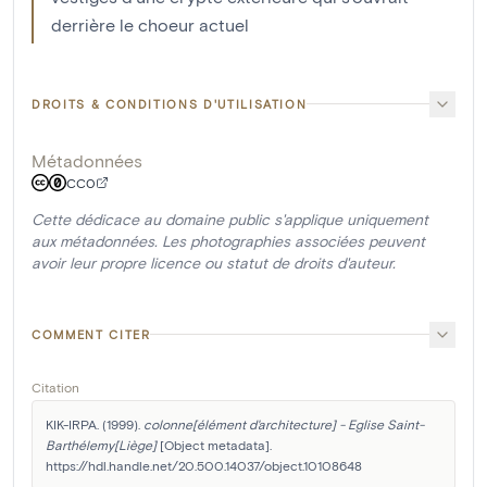
derrière le choeur actuel
DROITS & CONDITIONS D'UTILISATION
Métadonnées
CC0
Cette dédicace au domaine public s'applique uniquement
aux métadonnées. Les photographies associées peuvent
avoir leur propre licence ou statut de droits d'auteur.
COMMENT CITER
Citation
KIK-IRPA. (1999). 
colonne[élément d'architecture] - Eglise Saint-
Barthélemy[Liège]
 [Object metadata]. 
https://hdl.handle.net/20.500.14037/object.10108648