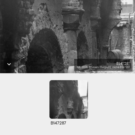
B147287
KIK-IRPA, Brussels (Belgium), cliché B147287
B147287